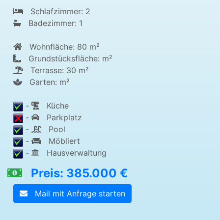
Schlafzimmer: 2
Badezimmer: 1
Wohnfläche: 80 m²
Grundstücksfläche: m²
Terrasse: 30 m²
Garten: m²
-
Küche
-
Parkplatz
-
Pool
-
Möbliert
-
Hausverwaltung
Preis: 385.000 €
Mail mit Anfrage starten