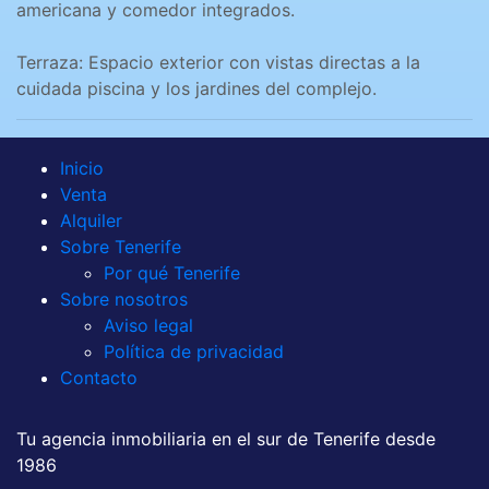
americana y comedor integrados.
Terraza: Espacio exterior con vistas directas a la
cuidada piscina y los jardines del complejo.
Inicio
Venta
Alquiler
Sobre Tenerife
Por qué Tenerife
Sobre nosotros
Aviso legal
Política de privacidad
Contacto
Tu agencia inmobiliaria en el sur de Tenerife desde
1986